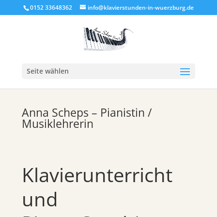
0152 33648362‬
info@klavierstunden-in-wuerzburg.de
Seite wählen
Anna Scheps – Pianistin /
Musiklehrerin
Klavierunterricht
und